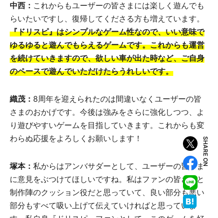
中西：
これからもユーザーの皆さまには楽しく遊んでも
らいたいですし、復帰してくださる方も増えています。
『ドリスピ』はシンプルなゲーム性なので、いい意味で
ゆるゆると遊んでもらえるゲームです。これからも運営
を続けていきますので、欲しい車が出た時など、ご自身
のペースで遊んでいただけたらうれしいです。
織茂
：
8周年を迎えられたのは間違いなくユーザーの皆
さまのおかげです。今後は強みをさらに強化しつつ、よ
り遊びやすいゲームを目指していきます。これからも変
わらぬ応援をよろしくお願いします！
SHARE ON
塚本：
私からはアンバサダーとして、ユーザーの皆さま
に意見をぶつけてほしいですね。私はファンの皆さまと
制作陣のクッション役だと思っていて、良い部分も悪い
部分もすべて吸い上げて伝えていければと思っていま