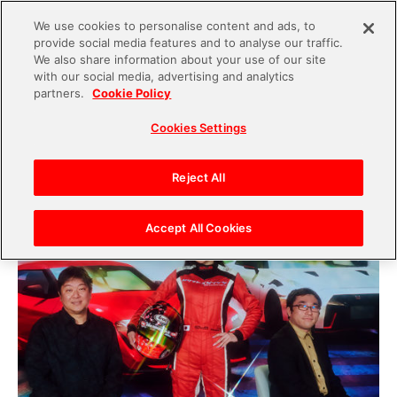
We use cookies to personalise content and ads, to
provide social media features and to analyse our traffic.
S
We also share information about your use of our site
with our social media, advertising and analytics
k
2022.03.28
partners.
Cookie Policy
i
プロレーサー塚本奈々美さん×『ドリフトスピリッ
Cookies Settings
p
ツ』制作陣！プロレーサーも熱中するレースゲー
t
ムとしての魅力とは？
o
Reject All
c
o
Accept All Cookies
n
t
e
n
t