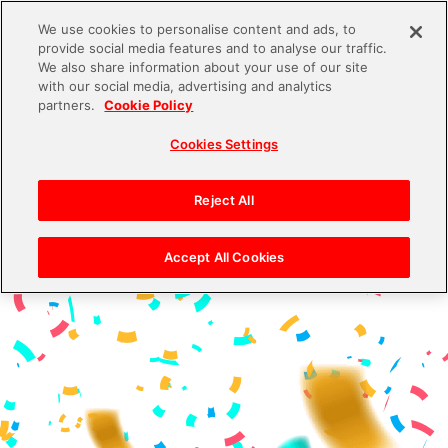
We use cookies to personalise content and ads, to
provide social media features and to analyse our traffic.
S
We also share information about your use of our site
with our social media, advertising and analytics
k
partners.
Cookie Policy
i
Cookies Settings
p
t
o
Reject All
c
o
Accept All Cookies
n
t
e
n
t