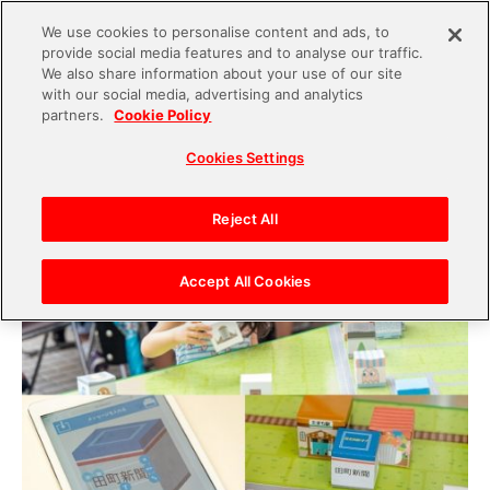
We use cookies to personalise content and ads, to
provide social media features and to analyse our traffic.
S
We also share information about your use of our site
with our social media, advertising and analytics
k
2019.08.30
partners.
Cookie Policy
i
「慶仲祭」バンダイナムコエンターテインメント
Cookies Settings
p
のブースに、田町新聞が潜入取材！
t
o
Reject All
c
o
Accept All Cookies
n
t
e
n
t