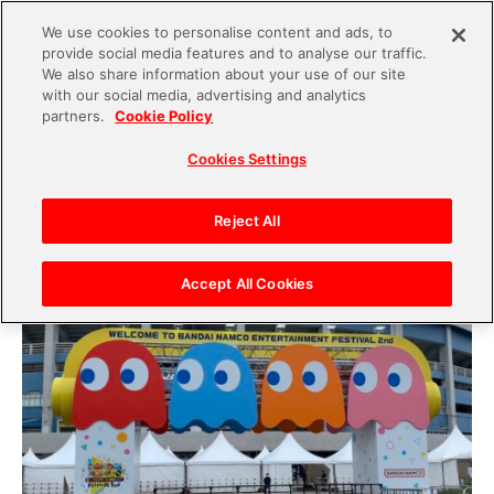
We use cookies to personalise content and ads, to
provide social media features and to analyse our traffic.
S
We also share information about your use of our site
with our social media, advertising and analytics
k
2022.06.22
partners.
Cookie Policy
i
【バンダイナムコエンターテインメントフェステ
Cookies Settings
p
ィバル 2nd】DAY2セットリスト＆出演者 当日の
t
熱狂を写真とともに振り返るレポート
o
Reject All
c
o
Accept All Cookies
n
t
e
n
t