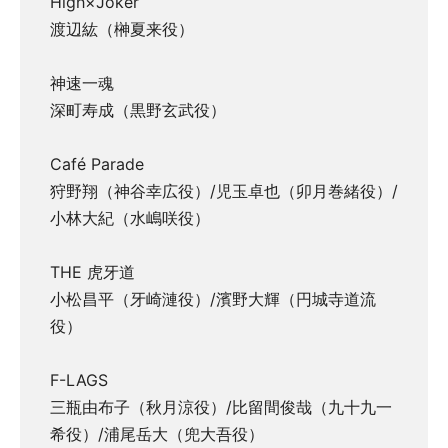
High×Joker
渡辺紘（榊夏来役）
神速一魂
深町寿成（黒野玄武役）
Café Parade
狩野翔（神谷幸広役）/児玉卓也（卯月巻緒役）/
小林大紀（水嶋咲役）
THE 虎牙道
小松昌平（牙崎漣役）/濱野大輝（円城寺道流
役）
F-LAGS
三瓶由布子（秋月涼役）/比留間俊哉（九十九一
希役）/浦尾岳大（兜大吾役）