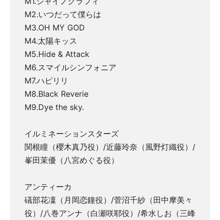
M1.シャイノグラフィ
M2.いつだって僕らは
M3.OH MY GOD
M4.太陽キッス
M5.Hide & Attack
M6.スマイルシンフォニア
M7.ハピリリ
M8.Black Reverie
M9.Dye the sky.
イルミネーションスターズ
関根瞳（櫻木真乃役）/近藤玲奈（風野灯織役）/
峯田茉優（八宮めぐる役）
アンティーカ
礒部花凜（月岡恋鐘役）/菅沼千紗（田中摩美々
役）/八巻アンナ（白瀬咲耶役）/希水しお（三峰