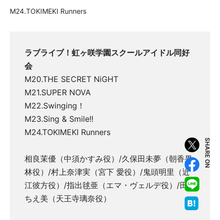
M24.TOKIMEKI Runners
ラブライブ！虹ヶ咲学園スクールアイドル同好
会
M20.THE SECRET NiGHT
M21.SUPER NOVA
M22.Swinging！
M23.Sing & Smile!!
M24.TOKIMEKI Runners
SHARE ON
相良茉優（中須かすみ役）/久保田未夢（朝香果
林役）/村上奈津実（宮下 愛役）/鬼頭明里（近
江彼方役）/指出毬亜（エマ・ヴェルデ役）/田中
ちえ美（天王寺璃奈役）