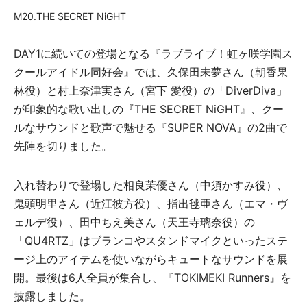
M20.THE SECRET NiGHT
DAY1に続いての登場となる『ラブライブ！虹ヶ咲学園ス
クールアイドル同好会』では、久保田未夢さん（朝香果
林役）と村上奈津実さん（宮下 愛役）の「DiverDiva」
が印象的な歌い出しの『THE SECRET NiGHT』、クー
ルなサウンドと歌声で魅せる『SUPER NOVA』の2曲で
先陣を切りました。
入れ替わりで登場した相良茉優さん（中須かすみ役）、
鬼頭明里さん（近江彼方役）、指出毬亜さん（エマ・ヴ
ェルデ役）、田中ちえ美さん（天王寺璃奈役）の
「QU4RTZ」はブランコやスタンドマイクといったステ
ージ上のアイテムを使いながらキュートなサウンドを展
開。最後は6人全員が集合し、『TOKIMEKI Runners』を
披露しました。