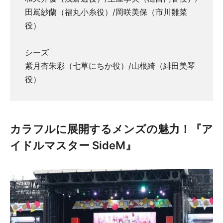
田嶌紗蘭（福丸小糸役）/岡咲美保（市川雛菜
役）
シーズ
紫月杏朱彩（七草にちか役）/山根綺（緋田美琴
役）
カラフルに展開するメンズの魅力！『ア
イドルマスター SideM』