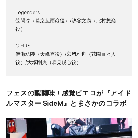
Legenders
笠間淳（葛之葉雨彦役）/汐谷文康（北村想楽
役）
C.FIRST
伊瀬結陸（天峰秀役）/宮﨑雅也（花園百々人
役）/大塚剛央（眉見鋭心役）
フェスの醍醐味！感覚ピエロが『アイド
ルマスター SideM』とまさかのコラボ