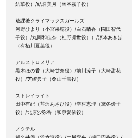
結華役）/結名美月（幽谷霧子役）
放課後クライマックスガールズ
河野ひより（小宮果穂役）/白石晴香（園田智代
子役）/丸岡和佳奈（杜野凛世役））/涼本あきほ
（有栖川夏葉役）
アルストロメリア
黒木ほの香（大崎甘奈役）/前川涼子（大崎甜花
役）/芝崎典子（桑山千雪役）
ストレイライト
田中有紀（芹沢あさひ役）/幸村恵理（黛冬優子
役）/北原沙弥香（和泉愛依役）
ノクチル
和久井優（浅倉透役）/土屋李央（樋口円香役）/