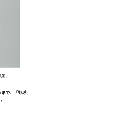
員証。
う形で、「野球」
た。