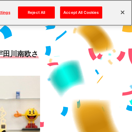
ttings
Reject All
Accept All Cookies
宇田川南欧さ