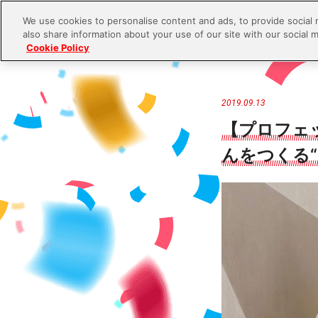
We use cookies to personalise content and ads, to provide social 
also share information about your use of our site with our social m
Cookie Policy
S
k
i
2019.09.13
p
【プロフェ
t
んをつくる“
o
c
o
n
t
e
n
t