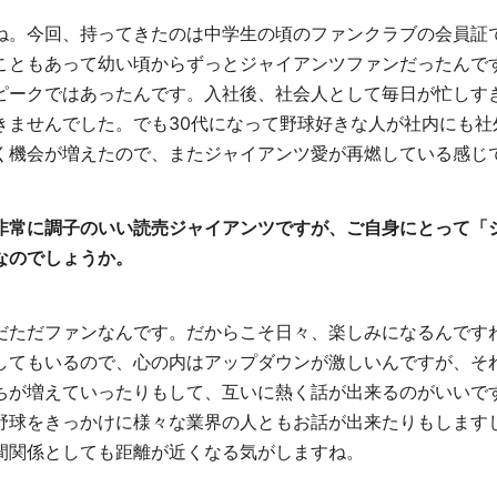
ね。今回、持ってきたのは中学生の頃のファンクラブの会員証
こともあって幼い頃からずっとジャイアンツファンだったんで
ピークではあったんです。入社後、社会人として毎日が忙しす
きませんでした。でも30代になって野球好きな人が社内にも社
く機会が増えたので、またジャイアンツ愛が再燃している感じ
非常に調子のいい読売ジャイアンツですが、ご自身にとって「
なのでしょうか。
だただファンなんです。だからこそ日々、楽しみになるんです
してもいるので、心の内はアップダウンが激しいんですが、そ
ちが増えていったりもして、互いに熱く話が出来るのがいいで
野球をきっかけに様々な業界の人ともお話が出来たりもします
間関係としても距離が近くなる気がしますね。