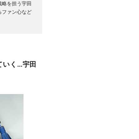
戦略を担う宇田
るファン心など
ていく…宇田