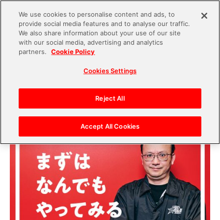
We use cookies to personalise content and ads, to
provide social media features and to analyse our traffic.
S
We also share information about your use of our site
with our social media, advertising and analytics
k
2024.12.23
partners.
Cookie Policy
i
『アイドルマスター』シリーズが愛され続けるの
Cookies Settings
p
は、愛と知恵と運のおかげ？エンタメ企業で30年
t
のキャリアを築くマルチプレーヤーの視点
o
Reject All
【SPOTLIGHT】
c
o
Accept All Cookies
n
t
e
n
t