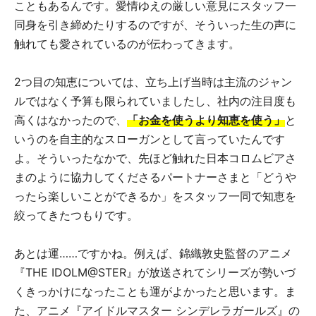
こともあるんです。愛情ゆえの厳しい意見にスタッフ一
同身を引き締めたりするのですが、そういった生の声に
触れても愛されているのが伝わってきます。
2つ目の知恵については、立ち上げ当時は主流のジャン
ルではなく予算も限られていましたし、社内の注目度も
高くはなかったので、
「お金を使うより知恵を使う」
と
いうのを自主的なスローガンとして言っていたんです
よ。そういったなかで、先ほど触れた日本コロムビアさ
まのように協力してくださるパートナーさまと「どうや
ったら楽しいことができるか」をスタッフ一同で知恵を
絞ってきたつもりです。
あとは運……ですかね。例えば、錦織敦史監督のアニメ
『THE IDOLM@STER』が放送されてシリーズが勢いづ
くきっかけになったことも運がよかったと思います。ま
た、アニメ『アイドルマスター シンデレラガールズ』の