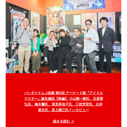
バンダイナムコ知新 第6回 アーケード版『アイドル
マスター』誕生秘話【前編】 小山順一朗氏、石原章
弘氏、梅木馨氏、深見和佳子氏、三枝芳宏氏、白井
崇文氏、坂上陽三氏インタビュー
続きを読む →