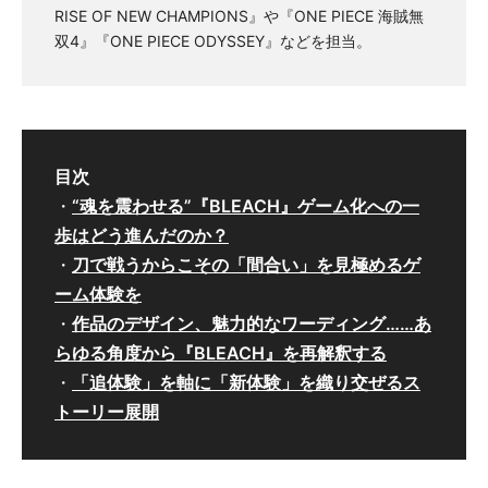
RISE OF NEW CHAMPIONS』や『ONE PIECE 海賊無
双4』『ONE PIECE ODYSSEY』などを担当。
目次
・
“魂を震わせる”『BLEACH』ゲーム化への一
歩はどう進んだのか？
・
刀で戦うからこその「間合い」を見極めるゲ
ーム体験を
・
作品のデザイン、魅力的なワーディング……あ
らゆる角度から『BLEACH』を再解釈する
・
「追体験」を軸に「新体験」を織り交ぜるス
トーリー展開