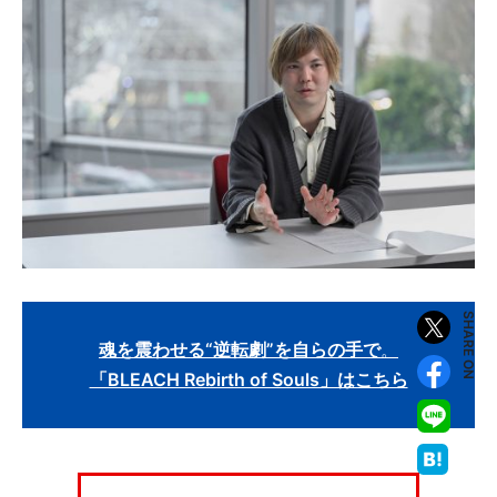
SHARE ON
魂を震わせる“逆転劇”を自らの手で
。
「BLEACH Rebirth of Souls」はこちら