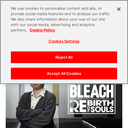
We use cookies to personalise content and ads, to
provide social media features and to analyse our traffic.
S
We also share information about your use of our site
with our social media, advertising and analytics
k
2025.03.21
partners.
Cookie Policy
i
「BLEACH Rebirth of Souls」が描く“逆転”と“再
Cookies Settings
p
生”とは？――卍解とともによみがえる熱狂
t
o
Reject All
c
o
Accept All Cookies
n
t
e
n
t