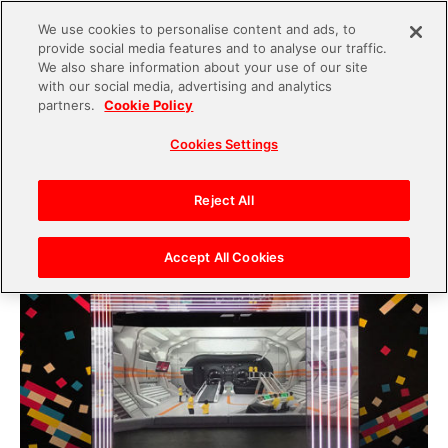
We use cookies to personalise content and ads, to
provide social media features and to analyse our traffic.
S
We also share information about your use of our site
with our social media, advertising and analytics
k
2019.08.05
partners.
Cookie Policy
i
アニメとゲームに入る場所「MAZARIA（マザリ
Cookies Settings
p
ア）」で行われた企業アカウント中の人遠足企画
t
レポート！
o
Reject All
c
o
Accept All Cookies
n
t
e
n
t