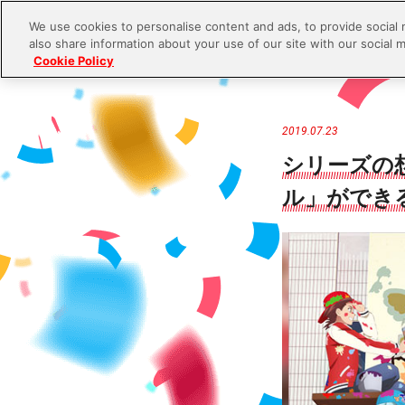
We use cookies to personalise content and ads, to provide social 
also share information about your use of our site with our social m
Cookie Policy
S
k
i
2019.07.23
p
シリーズの
t
ル」ができ
o
c
o
n
t
e
n
t