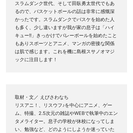
スラムダンク世代、そして田臥勇太世代でもあ
るので、バスケットボールの話は非常に感慨深
かったです。スラムダンクでバスケを始めた人
も多く、少し違いますが我が家の息子は「ハイ
キュー!!」きっかけでバレーボールを始めたこと
もありスポーツとアニメ、マンガの密接な関係
は肌で感じます。これを機に島根スサノオマジ
ックに注目します！
取材・文／ えびさわなち
リスアニ！、リスウフ♪を中心にアニメ、ゲー
ム、特撮、2.5次元の雑誌やWEBで執筆中のエン
タメライター。息子の学校が休校になってしま
い、勉強など、どのようにしようか迷っていた