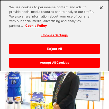
We use cookies to personalise content and ads, to
provide social media features and to analyse our traffic.
S
We also share information about your use of our site
with our social media, advertising and analytics
k
2020.02.12
partners.
Cookie Policy
i
【プロフェッショナルインタビュー「アソビ
Cookies Settings
p
ト」】川﨑寛氏をつくる“３つの〇〇”
t
o
Reject All
c
o
Accept All Cookies
n
t
e
n
t