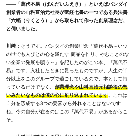
――「萬代不易（ばんだいふえき）」といえばバンダイ
創業者の山科直治元社長が武経七書の一つである兵法書
「六韜（りくとう）」から取られて作った創業理念だ、
と伺いました。
川﨑：
そうです。バンダイの創業理念「萬代不易～いつ
の世でも人びとの心を満たす 商品を作り、やむことのな
い企業の発展を願う～」を記したのがこの本、『萬代不
易』です。入社したときに貰ったものですが、人生の半
分以上をこのグループで過ごしているので、本として持
っているだけでなく、
創業理念や山科直治元相談役の想
いみたいなものは僕の心に刷り込まれています
。これは
自分を形成する3つの要素から外れることはないです
ね。今の自分が在るのはこの『萬代不易』があるからこ
そ。