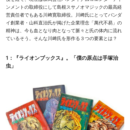
ンメントの取締役にして島根スサノオマジックの最高経
営責任者でもある川﨑寛取締役。川﨑氏にとってバンダ
イ創業者・山科直治氏が掲げた企業理念「萬代不易」の
精神は、今も血となり肉となって脈々と氏の体内に流れ
ているそう。そんな川﨑氏を形作る３つの要素とは？
1：『ライオンブックス』。「僕の原点は手塚治
虫
」