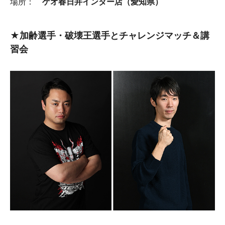
場所：
ゲオ春日井インター店（愛知県）
★加齢選手・破壊王選手とチャレンジマッチ＆講
習会