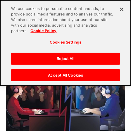
We use cookies to personalise content and ads, to
provide social media features and to analyse our traffic.
S
We also share information about your use of our site
with our social media, advertising and analytics
k
2018.07.24
partners.
Cookie Policy
i
【eスポーツ】2018年夏の大会・イベント！スケ
Cookies Settings
p
ジュール＆見どころ紹介
t
o
Reject All
c
o
Accept All Cookies
n
t
e
n
t