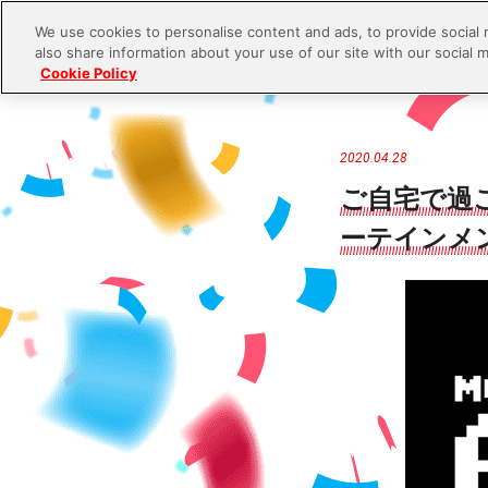
We use cookies to personalise content and ads, to provide social 
also share information about your use of our site with our social m
Cookie Policy
S
k
i
2020.04.28
p
ご自宅で過
t
ーテインメントが
o
c
o
n
t
e
n
t