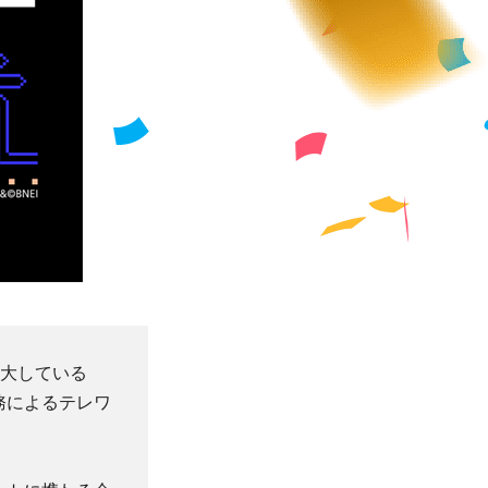
拡大している
務によるテレワ