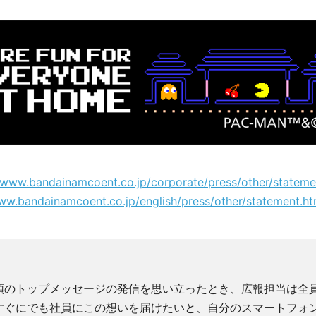
//www.bandainamcoent.co.jp/corporate/press/other/stateme
ww.bandainamcoent.co.jp/english/press/other/statement.ht
頭のトップメッセージの発信を思い立ったとき、広報担当は全
すぐにでも社員にこの想いを届けたいと、自分のスマートフォ