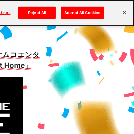
ttings
Reject All
Accept All Cookies
ナムコエンタ
t Home」