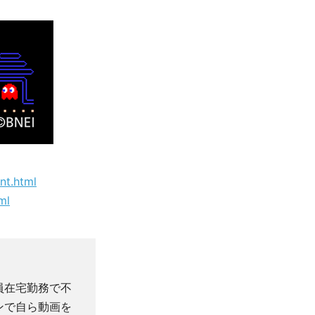
nt.html
ml
員在宅勤務で不
ンで自ら動画を