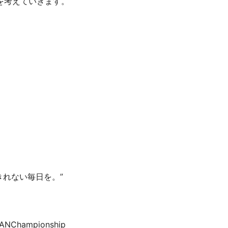
を考えていきます。
ソビきれない毎日を。”
NChampionship