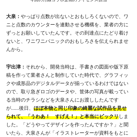
大泉：
やっぱり点数が出ないとおもしろくないので、ワ
ニと点数のカウンターを連動させる機構を、業者の方に
ずっとお願いしていたんです。その到達点にたどり着け
ないと、ワニワニパニックのおもしろさを伝えられませ
んから。
宇出津：
それから、開発当時は、手書きの図面や版下原
稿を作って業者さんと制作していた時代で、グラフィッ
クや成形品のデジタルデータが揃っているわけではない
ので、取り急ぎロゴのデータや、筐体の写真が載ってい
る当時のチラシなどを大泉さんにお渡ししたんです
が……後日、
ほぼ本物と同じ印象の綺麗な試作品を見せ
られて、「うわあ！ すげえ！」と本当にビックリ
しま
した。「どうやってデザインを作ったんですか？」と聞
いたら、大泉さんが「イラストレーターが資料をもとに