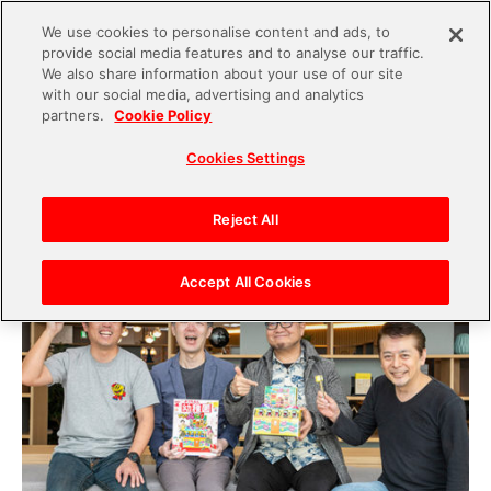
We use cookies to personalise content and ads, to
provide social media features and to analyse our traffic.
S
We also share information about your use of our site
with our social media, advertising and analytics
k
2020.05.19
partners.
Cookie Policy
i
『ワニワニパニック』×『幼稚園』の大ヒットした
Cookies Settings
p
付録コラボの裏話とは!?『ワニワニパニック』誕
t
生秘話も！
o
Reject All
c
o
Accept All Cookies
n
t
e
n
t