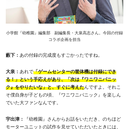
小学館『幼稚園』編集部 副編集長・大泉高志さん。今回の付録
コラボ企画を担当
藪下：
あの付録の完成度もすごかったですね。
大泉：
あれで
「ゲームセンターの筐体機は付録にでき
る！」という手応えがあり、「次は『ワニワニパニッ
ク』をやりたいな」と、すぐに考えた
んですよ。それこ
そ僕自身が子どもの頃、『ワニワニパニック』を楽しん
でいた大ファンなんです。
宇出津：
『幼稚園』さんからお話をいただき、のちほど
モーターユニットの試作を見せていただいたときには、