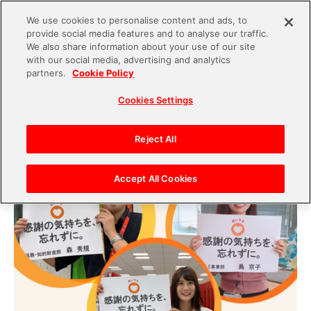
We use cookies to personalise content and ads, to
provide social media features and to analyse our traffic.
S
We also share information about your use of our site
with our social media, advertising and analytics
k
2020.05.26
partners.
Cookie Policy
i
【BNEナビ「若手社員インタビュー」】バンダイ
Cookies Settings
p
ナムコエンターテインメントで働くってどんな感
t
じ？入社2年目の社員の本音
o
Reject All
c
o
Accept All Cookies
n
t
e
n
t