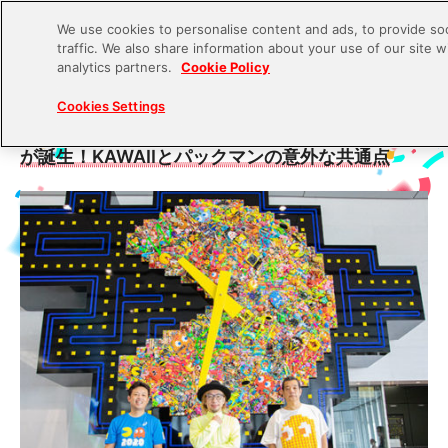
We use cookies to personalise content and ads, to provide soc
traffic. We also share information about your use of our site w
S
analytics partners.
Cookie Policy
k
2020.08.12
Cookies Settings
i
増田セバスチャンによるパックマンのアート作品
p
が誕生！KAWAIIとパックマンの意外な共通点
t
o
c
o
n
t
e
n
t