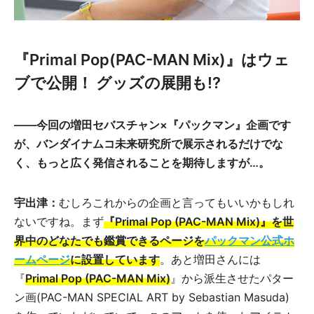
『Primal Pop(PAC-MAN Mix)』はウェ
ブで公開！ グッズの展開も!?
——今回の増田セバスチャン×『パックマン』企画です
が、バンダイナムコ未来研究所で展示されるだけでな
く、もっと広く発信されることを期待しますが…。
宇出津：
むしろこれからの企画と言ってもいいかもしれ
ないですね。まず
『Primal Pop (PAC-MAN Mix)』を世
界中のどなたでも鑑賞できるページを
パックマン公式ホ
ームページ
に設置しています
。あと増田さんには
『
Primal Pop (PAC-MAN Mix)
』から派生させたパター
ン画(PAC-MAN SPECIAL ART by Sebastian Masuda)