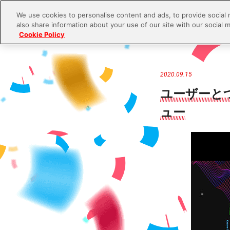
We use cookies to personalise content and ads, to provide social 
also share information about your use of our site with our social m
Cookie Policy
S
k
i
2020.09.15
p
ユーザーと
t
ュー
o
c
o
n
t
e
n
t