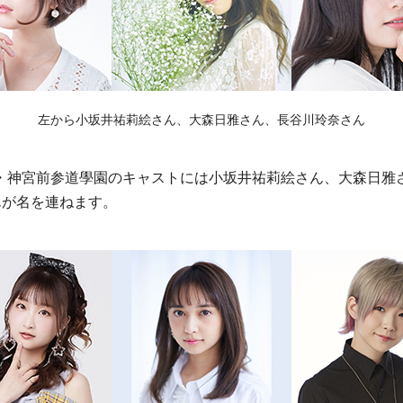
左から小坂井祐莉絵さん、大森日雅さん、長谷川玲奈さん
・神宮前参道學園のキャストには小坂井祐莉絵さん、大森日雅
んが名を連ねます。