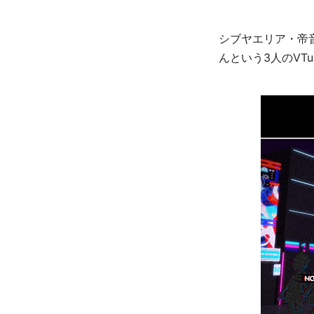
シブヤエリア・帝
んという3人のVT