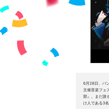
6月28日、バ
主催音楽フェス『
部』。まだ誰
け人である3