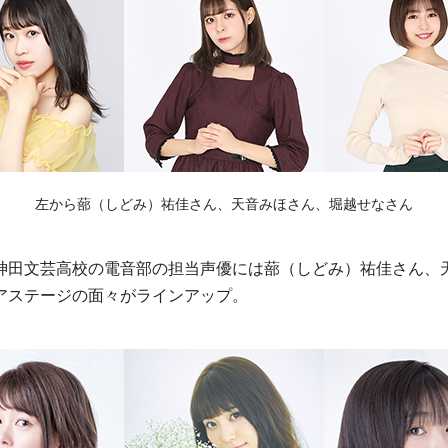
左から蔀（しどみ）祐佳さん、天音みほさん、堀越せなさん
神田文芸高校の電音部の担当声優には蔀（しどみ）祐佳さん、
アステージの面々がラインアップ。