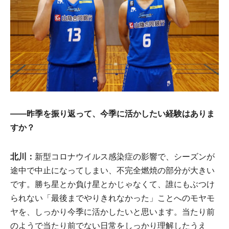
——
昨季
を
振
り
返
って、
今季
に活かしたい
経験
はありま
すか？
北川
：
新型コロナウイルス感染症の影響で、シーズンが
途中で中止になってしまい、不完全燃焼の部分が大きい
です。勝ち星とか負け星とかじゃなくて、誰にもぶつけ
られない「最後までやりきれなかった」ことへのモヤモ
ヤを、しっかり今季に活かしたいと思います。当たり前
のようで当たり前でない日常をしっかり理解したうえ