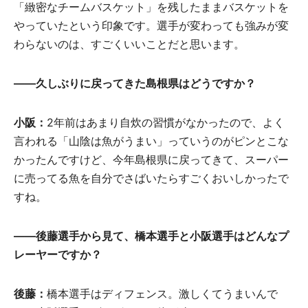
「緻密なチームバスケット」を残したままバスケットを
やっていたという印象です。選手が変わっても強みが変
わらないのは、すごくいいことだと思います。
——
久
しぶりに
戻
ってきた
島根県
はどうですか？
小阪
：
2年前はあまり自炊の習慣がなかったので、よく
言われる「山陰は魚がうまい」っていうのがピンとこな
かったんですけど、今年島根県に戻ってきて、スーパー
に売ってる魚を自分でさばいたらすごくおいしかったで
すね。
——
後藤選手
から
見
て
、
橋本選手
と
小阪選手
はどんなプ
レ
ー
ヤ
ー
で
すか？
後藤：
橋本選手はディフェンス。激しくてうまいんで