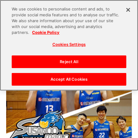
We use cookies to personalise content and ads, to
provide social media features and to analyse our traffic.
S
We also share information about your use of our site
with our social media, advertising and analytics
k
2020.10.01
partners.
Cookie Policy
i
【2020-21シーズン】島根スサノオマジック選手
Cookies Settings
p
に一問一答！今季の意気込みは？【前編】
t
o
Reject All
c
o
Accept All Cookies
n
t
e
n
t