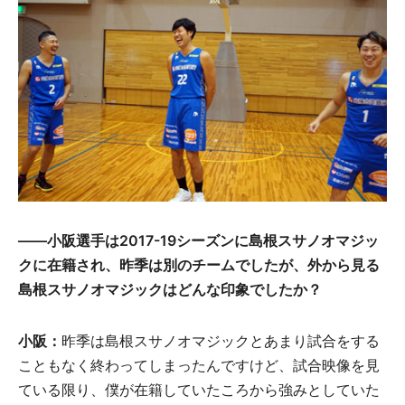
——
小阪選手
は
2017-19シ
ー
ズン
に
島根
スサノオマジッ
クに
在籍
され、
昨季
は
別
のチ
ー
ムでしたが、
外
から
見
る
島根
スサノオマジックはどんな
印象
でしたか？
小阪
：
昨季は島根スサノオマジックとあまり試合をする
こともなく終わってしまったんですけど、試合映像を見
ている限り、僕が在籍していたころから強みとしていた