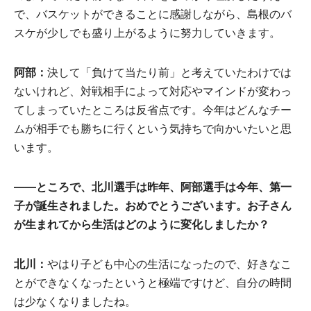
で、バスケットができることに感謝しながら、島根のバ
スケが少しでも盛り上がるように努力していきます。
阿部
：
決して「負けて当たり前」と考えていたわけでは
ないけれど、対戦相手によって対応やマインドが変わっ
てしまっていたところは反省点です。今年はどんなチー
ムが相手でも勝ちに行くという気持ちで向かいたいと思
います。
——ところで、
北川選手
は
昨年
、
阿部選手
は
今年
、
第一
子
が
誕生
されました。
おめでとうございます。お
子
さん
が
生
まれてから
生活
はどのように
変化
しましたか？
北川
：
やはり子ども中心の生活になったので、好きなこ
とができなくなったというと極端ですけど、自分の時間
は少なくなりましたね。