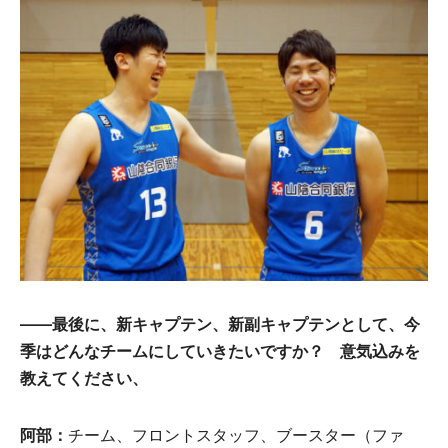
——
最後
に、
新
キャプテン、
新副
キャプテンとして、今
季はどんなチ
ー
ムにしていきたいですか？
意気込
みを
教
えてください、
阿部
：
チーム、フロントスタッフ、ブースター（ファ