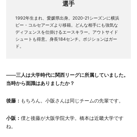
選手
1992年生まれ、愛媛県出身。2020-21シーズンに横浜
ビー・コルセアーズより移籍。どんな相手にも強気な
ディフェンスを仕掛けるエースキラー。アウトサイド
シュートも得意。身長184センチ。ポジションはガー
ド。
——
三人
は
大学時代
に
関西
リ
ー
グに
所属
していました。
当時
から
面識
はありましたか？
後藤
：
もちろん。小阪さんは同じチームの先輩です。
小阪
：
僕と後藤が大阪学院大学。橋本は近畿大学です
ね。