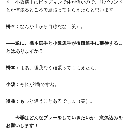
す。小阪選手はビッグマンで体が強いので、リバウンド
とか体張るところで頑張ってもらえたらと思います。
橋本
：
なんか上から目線だな（笑）。
——
逆
に、
橋本選手
と
小阪選手
が
後藤選手
に
期待
する
こ
とはありますか？
橋本：
まあ、怪我なく頑張ってもらえたら。
小阪
：
それが1番ですね。
後藤
：
もっと違うことあるでしょ（笑）。
——
今季
はどんなプレ
ー
をしていきたいか、
意気込
みを
お
願
いします！