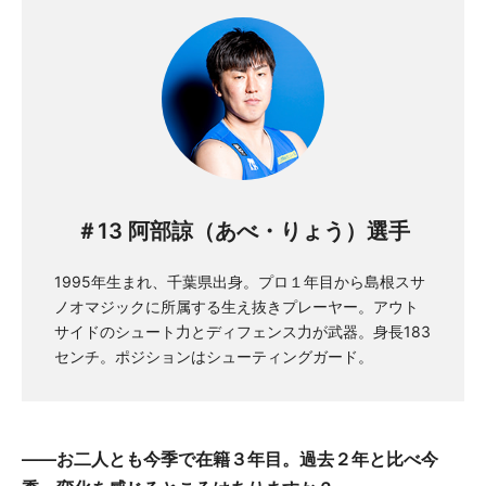
＃13 阿部諒（あべ・りょう）選手
1995年生まれ、千葉県出身。プロ１年目から島根スサ
ノオマジックに所属する生え抜きプレーヤー。アウト
サイドのシュート力とディフェンス力が武器。身長183
センチ。ポジションはシューティングガード。
——お
二人
とも
今季
で
在籍
３
年目
。
過去
２
年
と
比
べ
今