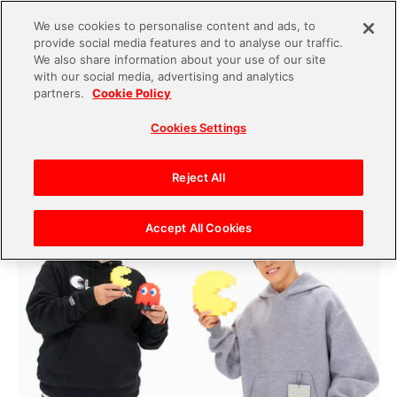
We use cookies to personalise content and ads, to
provide social media features and to analyse our traffic.
S
We also share information about your use of our site
with our social media, advertising and analytics
k
2021.03.25
partners.
Cookie Policy
i
【宮河社長対談連載】第三回 前編 西川貴教さ
Cookies Settings
p
んと語る「エンターテインメント×未来」
t
o
Reject All
c
o
Accept All Cookies
n
t
e
n
t