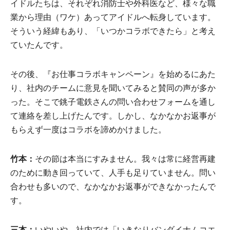
イドルたちは、それぞれ消防士や外科医など、様々な職
業から理由（ワケ）あってアイドルへ転身しています。
そういう経緯もあり、「いつかコラボできたら」と考え
ていたんです。
その後、『お仕事コラボキャンペーン』を始めるにあた
り、社内のチームに意見を聞いてみると賛同の声が多か
った。そこで銚子電鉄さんの問い合わせフォームを通し
て連絡を差し上げたんです。しかし、なかなかお返事が
もらえず一度はコラボを諦めかけました。
竹本：
その節は本当にすみません。我々は常に経営再建
のために動き回っていて、人手も足りていません。問い
合わせも多いので、なかなかお返事ができなかったんで
す。
三本：
いやいや、社内では「いきなりバンダイナムコエ