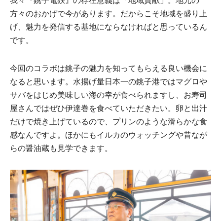
我々『銚子電鉄』の存在意義は「地域貢献」。地元の
方々のおかげで今があります。だからこそ地域を盛り上
げ、魅力を発信する基地にならなければと思っているん
です。
今回のコラボは銚子の魅力を知ってもらえる良い機会に
なると思います。水揚げ量日本一の銚子港ではマグロや
サバをはじめ美味しい海の幸が食べられますし、お寿司
屋さんではぜひ伊達巻を食べていただきたい。卵と出汁
だけで焼き上げているので、プリンのような滑らかな食
感なんですよ。ほかにもイルカのウォッチングや昔なが
らの醤油蔵も見学できます。