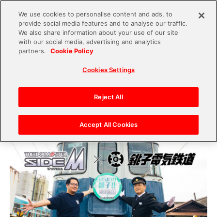
We use cookies to personalise content and ads, to
provide social media features and to analyse our traffic.
S
We also share information about your use of our site
with our social media, advertising and analytics
k
2021.09.30
partners.
Cookie Policy
i
『アイドルマスター SideM』×『銚子電鉄』 お仕
Cookies Settings
p
事コラボインタビュー 理由（ワケ）あって、ア
t
イドルが駅員に!?
o
Reject All
c
o
Accept All Cookies
n
t
e
n
t