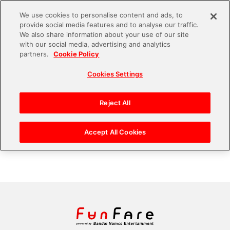
We use cookies to personalise content and ads, to
provide social media features and to analyse our traffic.
S
We also share information about your use of our site
with our social media, advertising and analytics
k
2023.05.12
partners.
Cookie Policy
i
FV13_shinycolors2
Cookies Settings
p
t
o
Reject All
多彩なコラボで日々が彩られ、毎日楽しいです！ 普段
c
行かない場所、やらないことに触れるチャンスをくれる
o
Accept All Cookies
『シャニマス』には感謝しかないです。
n
t
e
n
t