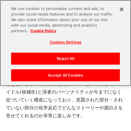
We use cookies to personalise content and ads, to
provide social media features and to analyse our traffic.
S
We also share information about your use of our site
with our social media, advertising and analytics
k
2023.09.26
partners.
Cookie Policy
i
FV22_idolmaster2-1
Cookies Settings
p
t
o
Reject All
勝股さんがご担当されている「ヴイアライヴ」に注目し
c
ています。「アイドルマスター」シリーズに連なる新た
o
Accept All Cookies
な体験の可能性を感じさせてくれる尖ったプロジェクト
n
だと思います。活動内容は配信メインということで、ア
t
イドル(候補生)と演者のパーソナリティが今までになく
e
近づいていく構造になっており、意図された部分・され
n
ていない部分の化学反応でどんなストーリーや面白さを
t
見せてくれるのか非常に楽しみです。