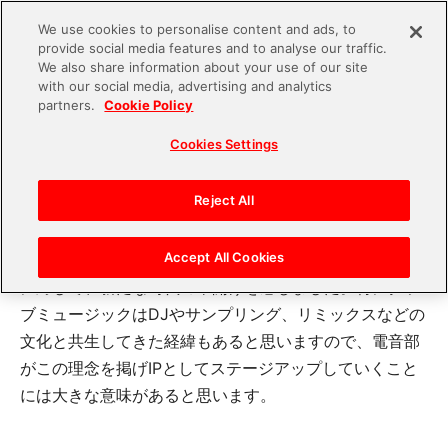
We use cookies to personalise content and ads, to
provide social media features and to analyse our traffic.
S
We also share information about your use of our site
with our social media, advertising and analytics
k
2023.09.26
partners.
Cookie Policy
i
FV24_denonbu_B-1
Cookies Settings
p
t
o
Reject All
IPのボランタリーチェーン的展開、開放して共創すると
c
いう思想観念が非常に興味深かったです。ファンメイド
o
Accept All Cookies
や二次創作がグレーゾーンとして扱われてきたこの界隈
n
に対して、新たな時代の幕開けを感じました。特にクラ
t
ブミュージックはDJやサンプリング、リミックスなどの
e
文化と共生してきた経緯もあると思いますので、電音部
n
がこの理念を掲げIPとしてステージアップしていくこと
t
には大きな意味があると思います。