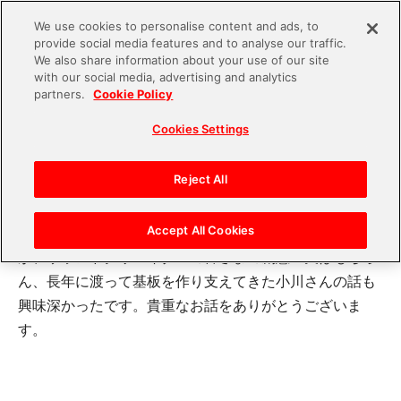
We use cookies to personalise content and ads, to
provide social media features and to analyse our traffic.
S
We also share information about your use of our site
with our social media, advertising and analytics
k
2023.12.26
partners.
Cookie Policy
i
FV28_soundchishin2-1
Cookies Settings
p
t
o
Reject All
いきなりYM2151へのFIFOから始まるマニアックな話題
c
の数々でしたが、大変興味深く拝見させていただきまし
o
Accept All Cookies
た。細江さんや川田さんの曲を聴いて育った世代です
n
が、サウンドクリエイターの皆さまの創意工夫はもちろ
t
ん、長年に渡って基板を作り支えてきた小川さんの話も
e
興味深かったです。貴重なお話をありがとうございま
n
す。
t