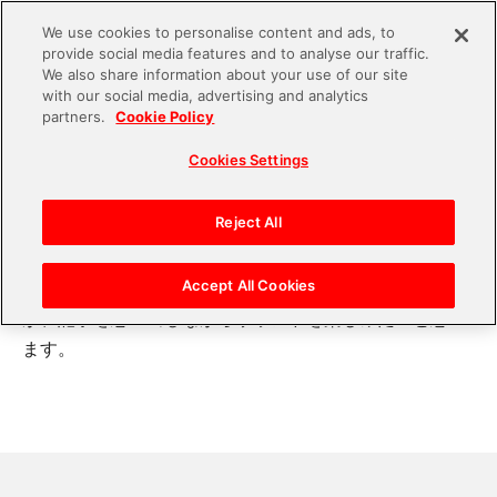
We use cookies to personalise content and ads, to
provide social media features and to analyse our traffic.
S
We also share information about your use of our site
with our social media, advertising and analytics
k
2023.12.26
partners.
Cookie Policy
i
FV29_soundchishin2-2
Cookies Settings
p
t
o
Reject All
さりげなく聞いているゲームサウンドも、ここまでの背
c
景をもってして生まれているという事に気付かされま
o
Accept All Cookies
す。80～90年代のアーケードタイトルを購入しています
n
が、記事を思い出しながらサウンドを楽しみたいと思い
t
ます。
e
n
t