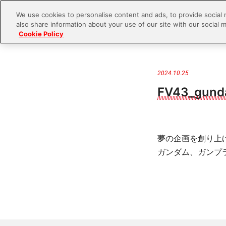
We use cookies to personalise content and ads, to provide social 
also share information about your use of our site with our social m
Cookie Policy
S
k
i
2024.10.25
p
FV43_gund
t
o
c
夢の企画を創り上
o
ガンダム、ガンプ
n
t
e
n
t