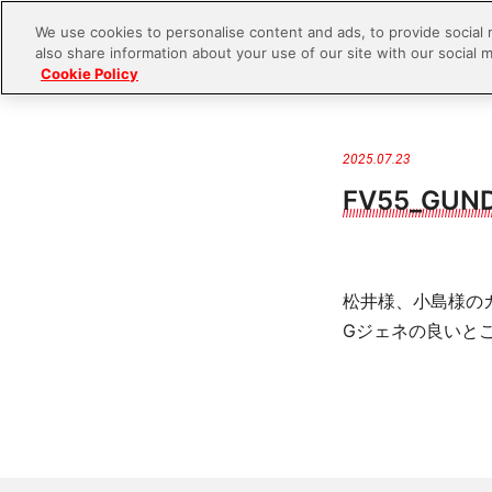
We use cookies to personalise content and ads, to provide social 
also share information about your use of our site with our social m
Cookie Policy
S
k
i
2025.07.23
p
FV55_GUN
t
o
c
松井様、小島様の
o
Gジェネの良いと
n
t
e
n
t