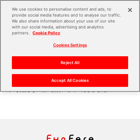
We use cookies to personalise content and ads, to
provide social media features and to analyse our traffic.
S
We also share information about your use of our site
with our social media, advertising and analytics
k
2023.03.28
partners.
Cookie Policy
i
FV7_opflag2
Cookies Settings
p
t
o
Reject All
より多くの人々へ、最高の価値体験を届けるために、常
c
にファンの視点に立ち、ファンの意見を作品に反映させ
o
Accept All Cookies
るなどの繊細な対応を行うというお話を通して、都築さ
n
んの妥協しない熱い姿勢に感動いたしました。
t
e
n
t