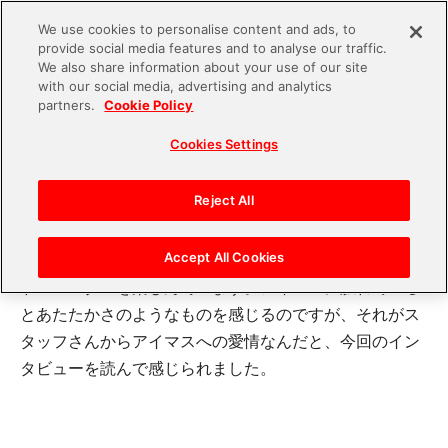
We use cookies to personalise content and ads, to
provide social media features and to analyse our traffic.
S
We also share information about your use of our site
with our social media, advertising and analytics
k
2023.05.09
partners.
Cookie Policy
i
FV9_合同ライブ2
Cookies Settings
p
t
o
Reject All
「これが見たかった！」をいつも実現してくださり、あ
c
りがとうございます！さらには、ニーズを掘り起こして
o
Accept All Cookies
くださり、「そうきたか…！」と唸らされており、アイ
n
ドルマスターを楽しんでいます。アイマスに触れている
t
とあたたかさのようなものを感じるのですが、それがス
e
タッフさんからアイマスへの愛情なんだと、今回のイン
n
タビューを読んで感じられました。
t