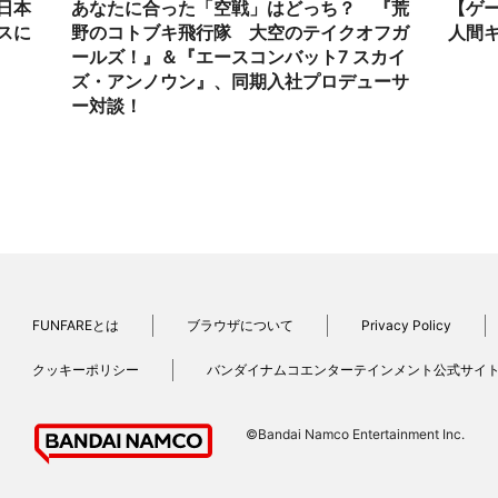
日本
あなたに合った「空戦」はどっち？ 『荒
【ゲ
スに
野のコトブキ飛行隊 大空のテイクオフガ
人間
ールズ！』＆『エースコンバット7 スカイ
ズ・アンノウン』、同期入社プロデューサ
ー対談！
FUNFAREとは
ブラウザについて
Privacy Policy
クッキーポリシー
バンダイナムコエンターテインメント公式サイ
©Bandai Namco Entertainment Inc.