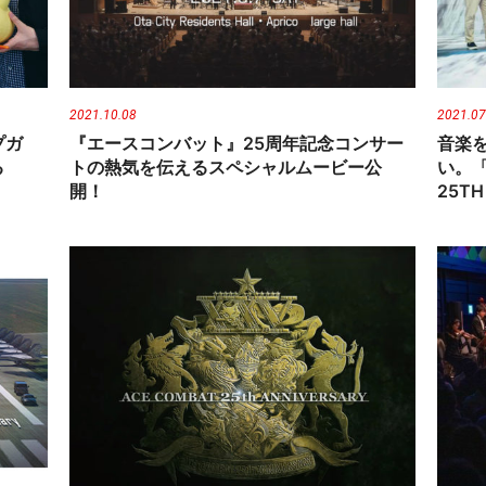
2021.10.08
2021.07
プガ
『エースコンバット』25周年記念コンサー
音楽
る
トの熱気を伝えるスペシャルムービー公
い。「A
開！
25T