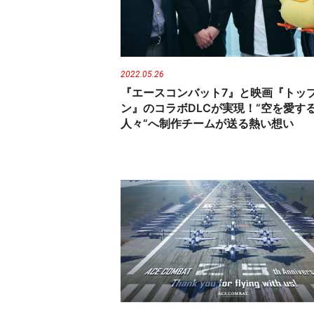
n
t
2022.05.26
『エースコンバット7』と映画『トッ
ン』のコラボDLCが実現！“空を愛す
人々“へ制作チームが送る熱い想い