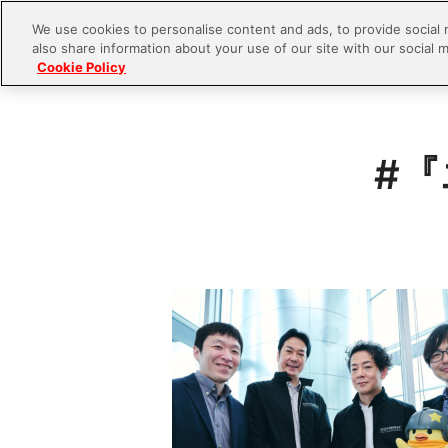
We use cookies to personalise content and ads, to provide social 
also share information about your use of our site with our social m
Cookie Policy
S
#
k
i
p
t
o
c
o
n
t
e