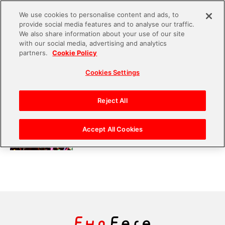
We use cookies to personalise content and ads, to
provide social media features and to analyse our traffic.
S
We also share information about your use of our site
with our social media, advertising and analytics
k
partners.
Cookie Policy
#『コードギアス 反逆のルルーシ
i
Cookies Settings
p
ュ』シリーズ
t
o
Reject All
【バンダイナムコエンターテインメントフ
c
ェスティバル】DAY1完全セットリスト＆レ
ポート
o
Accept All Cookies
n
t
e
n
t