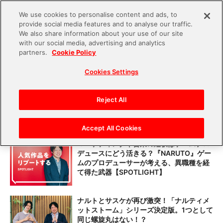
We use cookies to personalise content and ads, to
provide social media features and to analyse our traffic.
S
We also share information about your use of our site
with our social media, advertising and analytics
k
partners.
Cookie Policy
#『NARUTO』シリーズ
i
Cookies Settings
p
t
スマホで遊べる『ナルティメットストー
ム』だってばよ！中忍試験編に魅了された
o
Reject All
ドンピシャ世代のプロデューサーが語る
c
o
Accept All Cookies
n
マーケティングや営業の経験はゲームプロ
デュースにどう活きる？『NARUTO』ゲー
t
ムのプロデューサーが考える、異職種を経
e
て得た武器【SPOTLIGHT】
n
t
ナルトとサスケが再び激突！「ナルティメ
ットストーム」シリーズ決定版。1つとして
同じ螺旋丸はない！？