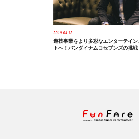
n
t
2019.04.18
遊技事業をより多彩なエンターテイン
トへ！バンダイナムコセブンズの挑戦