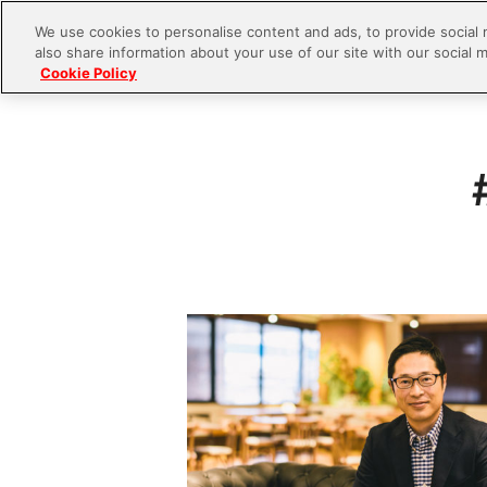
We use cookies to personalise content and ads, to provide social 
also share information about your use of our site with our social m
Cookie Policy
S
k
i
p
t
o
c
o
n
t
e