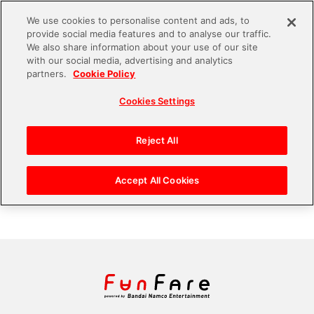
We use cookies to personalise content and ads, to
provide social media features and to analyse our traffic.
S
We also share information about your use of our site
with our social media, advertising and analytics
k
partners.
Cookie Policy
#Tekken World Tour
i
Cookies Settings
p
t
eスポーツ大会現場レポ！「『スポーツ×ゲ
ーム』体験フェスティバル」「TOKYO
o
Reject All
TEKKEN MASTERS」
c
o
Accept All Cookies
n
t
e
n
t