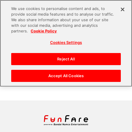
We use cookies to personalise content and ads, to
provide social media features and to analyse our traffic.
S
We also share information about your use of our site
with our social media, advertising and analytics
k
partners.
Cookie Policy
#TGS
i
Cookies Settings
p
t
「TGS2020 ONLINE」にバンダイナムコ
エンターテインメントが出展！ 8時間のラ
o
Reject All
イブ配信の内容を先取り
c
o
Accept All Cookies
n
t
e
n
t