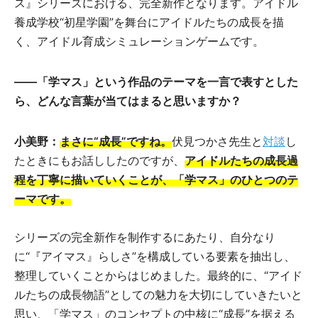
ス』シリーズにおける、完全新作となります。アイドル
養成学校“初星学園”を舞台にアイドルたちの成長を描
く、アイドル育成シミュレーションゲームです。
――「学マス」という作品のテーマを一言で表すとした
ら、どんな言葉が当てはまると思いますか？
小美野：
まさに“成長”ですね。
伏見つかさ先生と
対談
し
たときにもお話ししたのですが、
アイドルたちの成長過
程を丁寧に描いていくことが、「学マス」のひとつのテ
ーマです。
シリーズの完全新作を制作するにあたり、自分なり
に“『アイマス』らしさ”を構成している要素を抽出し、
整理していくことからはじめました。最終的に、“アイド
ルたちの成長物語”としての魅力を大切にしていきたいと
思い、「学マス」のコンセプトの中核に“成長”を据える