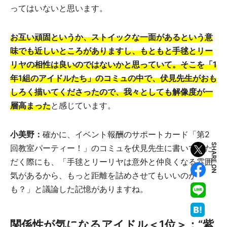
ってはいないと思います。
お互い頑固というか、ストイックな一面があるという意
味でも近しいところがありますし、もともと手毬とリー
リヤの相性は良いのではないかと思っていて。そこを「1
年1組のアイドルたち」のコミュの中で、伏見先生がおも
しろく描いてくださったので、我々としても解像度が一
層高まった
と感じています。
小美野：
確かに、イベント報酬のサポートカード「第2
SHARE ON
回教室パーティー！」のコミュを伏見先生に書いていた
だく際にも、「手毬とリーリヤは意外と仲良くなる雰囲
気があるから、もっと距離を詰めさせてもいいのか
も？」と議論した記憶がありますね。
関係性が気になるアイドル＜1位＞：“紫