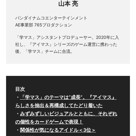
山本 亮
バンダイナムコエンターテインメント
AE事業部 765プロダクション
「学マス」アシスタントプロデューサー。2020年に入
社し、『アイマス』シリーズのゲーム運営に携わった
後、「学マス」チームに合流。
目次
・
「学マス」のテーマは“成長”。『アイマス』
らしさを抽出＆再構成してたどり着いた
・
みずみずしいビジュアルとともに、それぞれ
の個性をカードゲームで表現！
・
関係性が気になるアイドル＜3位＞