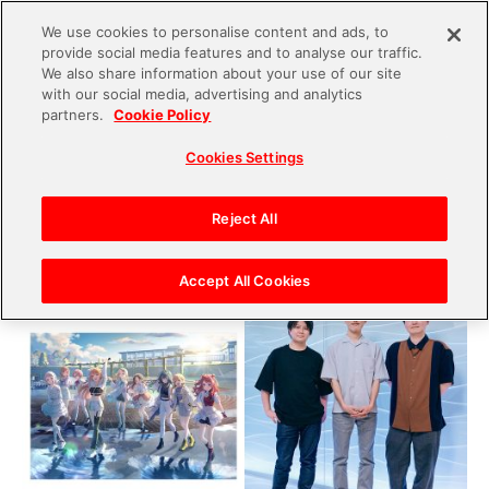
We use cookies to personalise content and ads, to
provide social media features and to analyse our traffic.
S
We also share information about your use of our site
with our social media, advertising and analytics
k
2024.08.05
partners.
Cookie Policy
i
「学園アイドルマスター」を彩るアイドルたちの
Cookies Settings
p
知られざる関係性【前編】 紫雲清夏と葛城リー
t
リヤは「コインの表と裏のような関係性」!?
o
Reject All
c
o
Accept All Cookies
n
t
e
n
t