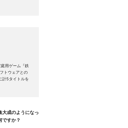
で家庭用ゲーム『鉄
ソフトウェアとの
でに計5タイトルを
集大成のようになっ
何ですか？