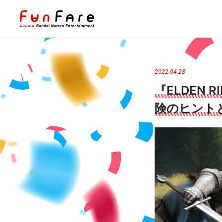
S
k
i
2022.04.28
p
『ELDEN
t
険のヒント
o
c
o
n
t
e
n
t