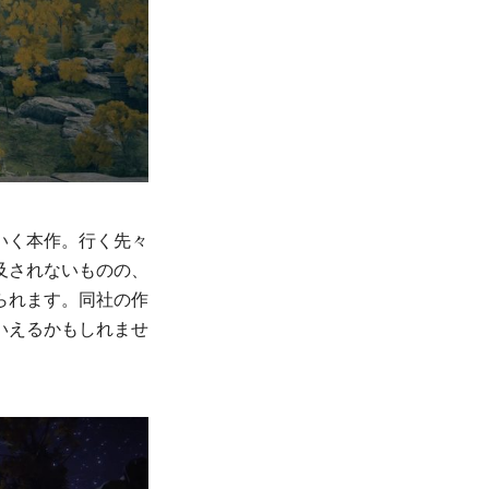
いく本作。行く先々
及されないものの、
られます。同社の作
いえるかもしれませ