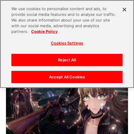
We use cookies to personalise content and ads, to
provide social media features and to analyse our traffic.
S
We also share information about your use of our site
with our social media, advertising and analytics
k
2019.11.08
partners.
Cookie Policy
i
世界に向けた新たなオリジナルIPを生み出した
Cookies Settings
p
い！『CODE VEIN』制作チームの挑戦
t
o
Reject All
c
o
Accept All Cookies
n
t
e
n
t