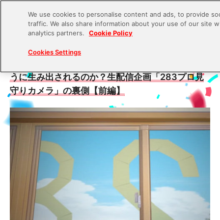
We use cookies to personalise content and ads, to provide soc
traffic. We also share information about your use of our site w
S
analytics partners.
Cookie Policy
k
2023.02.17
Cookies Settings
i
『シャニマス』の魅力である「実在感」はどのよ
p
うに生み出されるのか？生配信企画「283プロ見
t
守りカメラ」の裏側【前編】
o
c
o
n
t
e
n
t