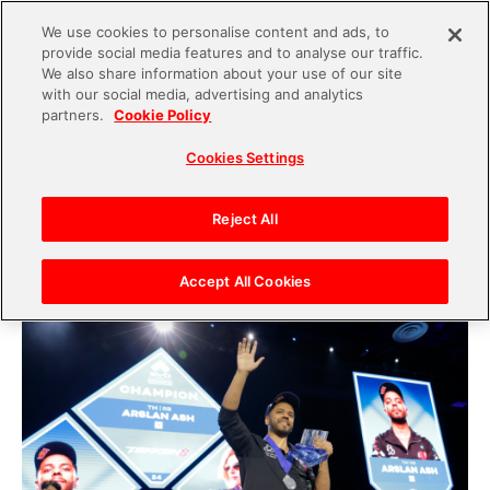
We use cookies to personalise content and ads, to
provide social media features and to analyse our traffic.
S
We also share information about your use of our site
with our social media, advertising and analytics
k
2024.07.30
partners.
Cookie Policy
i
『鉄拳8』について、世界最大の格闘ゲーム大会
Cookies Settings
p
「EVO 2024」の3日間にわたる激闘をレポート！
t
『鉄拳8』追加キャラクター「三島平八」発表＆
o
Reject All
「TWT2024」世界決勝の日本初上陸にも沸い
c
た！【後編】
o
Accept All Cookies
n
t
e
n
t