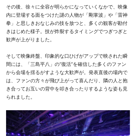
その後、徐々に全容が明らかになっていくなかで、映像
内に登場する面をつけた謎の人物が「剛掌波」や「雷神
拳」と思しきおなじみの技を放つと、多くの観客が勘付
きはじめた様子。技が炸裂するタイミングでつぎつぎと
歓声が上がりました。
そして映像終盤、印象的な口ひげがアップで映された瞬
間には、「三島平八」の“復活”を確信した多くのファン
から会場を揺るがすような大歓声が。発表直後の場内で
は、ファンの方々が飛び上がって喜んだり、隣の人と抱
き合ってお互いの背中を叩き合ったりするような姿も見
られました。