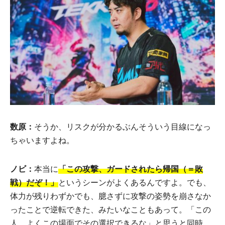
数原：
そうか、リスクが分かるぶんそういう目線になっ
ちゃいますよね。
ノビ：
本当に
「この攻撃、ガードされたら帰国（＝敗
戦）だぞ！」
というシーンがよくあるんですよ。でも、
体力が残りわずかでも、臆さずに攻撃の姿勢を崩さなか
ったことで逆転できた、みたいなこともあって。「この
人、よくこの場面でその選択できるな」と思うと同時