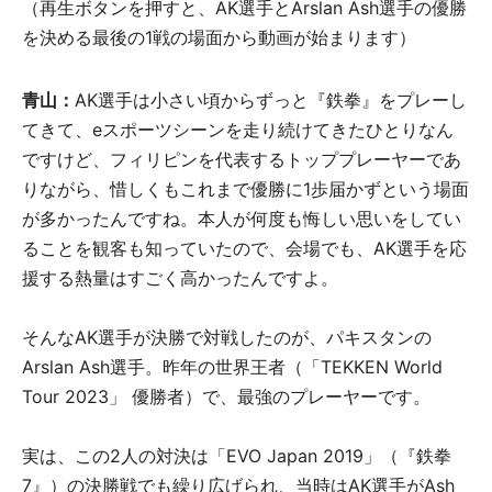
（再生ボタンを押すと、AK選手とArslan Ash選手の優勝
を決める最後の1戦の場面から動画が始まります）
青山：
AK選手は小さい頃からずっと『鉄拳』をプレーし
てきて、eスポーツシーンを走り続けてきたひとりなん
ですけど、フィリピンを代表するトッププレーヤーであ
りながら、惜しくもこれまで優勝に1歩届かずという場面
が多かったんですね。本人が何度も悔しい思いをしてい
ることを観客も知っていたので、会場でも、AK選手を応
援する熱量はすごく高かったんですよ。
そんなAK選手が決勝で対戦したのが、パキスタンの
Arslan Ash選手。昨年の世界王者（「TEKKEN World
Tour 2023」 優勝者）で、最強のプレーヤーです。
実は、この2人の対決は「EVO Japan 2019」（『鉄拳
7』）の決勝戦でも繰り広げられ、当時はAK選手がAsh