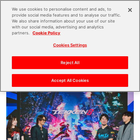
We use cookies to personalise content and ads, to
provide social media features and to analyse our traffic.
S
We also share information about your use of our site
with our social media, advertising and analytics
k
2024.11.29
partners.
Cookie Policy
i
【鉄拳8】「勝ちたい」と「負けたくない」のせめ
Cookies Settings
p
ぎ合いに注目！GENERATIONS数原龍友がプロゲ
t
ーマー・実況者・プロデューサーと学ぶ、eスポー
o
Reject All
ツ観戦の醍醐味
c
o
Accept All Cookies
n
t
e
n
t