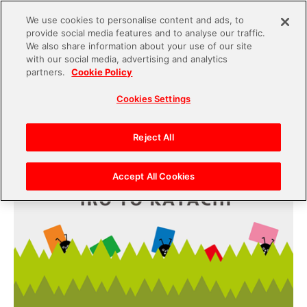
We use cookies to personalise content and ads, to
provide social media features and to analyse our traffic.
S
We also share information about your use of our site
with our social media, advertising and analytics
k
2019.12.12
partners.
Cookie Policy
i
バンダイナムコがアナログゲーム！？ワイワイみ
Cookies Settings
p
んなで遊べるアナログゲーム「イロトカタチ」
t
o
Reject All
c
o
Accept All Cookies
n
t
e
n
t