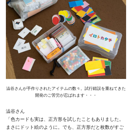
澁⾕さんが⼿作りされたアイテムの数々。試⾏錯誤を重ねてきた
開発のご苦労が忍ばれます・・・
澁⾕さん
「⾊カードも実は、正方形を試したこともありました。
まさにドット絵のように。でも、正⽅形だと枚数がすご