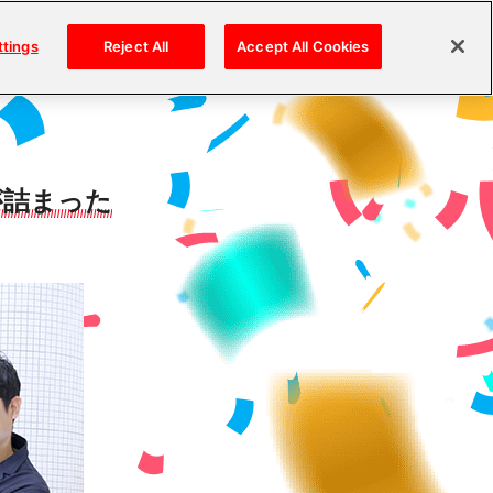
ttings
Reject All
Accept All Cookies
が詰まった