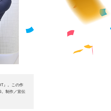
OT』。この作
G。制作／宣伝