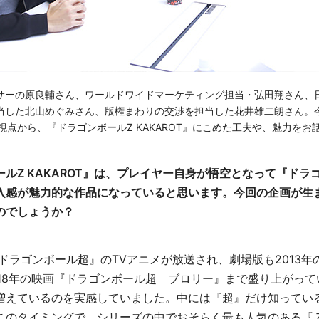
サーの原良輔さん、ワールドワイドマーケティング担当・弘田翔さん、
当した北山めぐみさん、版権まわりの交渉を担当した花井雄二朗さん。
視点から、『ドラゴンボールZ KAKAROT』にこめた工夫や、魅力をお
ルZ KAKAROT』は、プレイヤー自身が悟空となって『ドラ
入感が魅力的な作品になっていると思います。今回の企画が生
のでしょうか？
『ドラゴンボール超』のTVアニメが放送され、劇場版も2013
018年の映画『ドラゴンボール超 ブロリー』まで盛り上がっ
増えているのを実感していました。中には『超』だけ知ってい
このタイミングで、シリーズの中でおそらく最も人気のある『