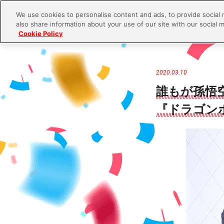
We use cookies to personalise content and ads, to provide social 
also share information about your use of our site with our social m
Cookie Policy
S
k
i
2020.03.10
p
誰もが孫悟
t
『ドラゴンボ
o
c
o
n
t
e
n
t