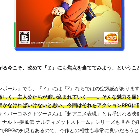
がる今こそ、改めて『Ｚ』にも焦点を当ててみよう、というこ
ンボール』でも、『Ｚ』には『Z』ならではの空気感がありま
激しく、主人公たちが追い込まれていく――。そんな魅力を届
描かなければいけないと思い、今回はそれをアクションRPGに
サイバーコネクトツーさんは「超アニメ表現」とも呼ばれる映
O -ナルト-疾風伝 ナルティメットストーム』シリーズも世界で
ーズでRPGの知見もあるので、今作との相性も非常に良いだろう