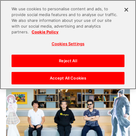
We use cookies to personalise content and ads, to
provide social media features and to analyse our traffic.
S
We also share information about your use of our site
with our social media, advertising and analytics
k
2020.09.03
partners.
Cookie Policy
i
【宮河社長対談連載】第一回 前編 『アイマ
Cookies Settings
p
ス』坂上P&『鉄拳』原田Pと考える「リモート時
t
代のエンターテインメントづくり」
o
Reject All
c
o
Accept All Cookies
n
t
e
n
t