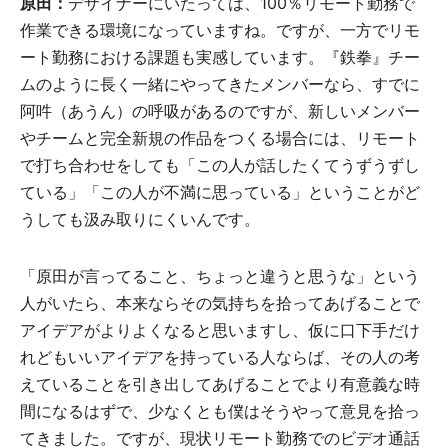
原田：
デザイナーにいたっては、100％リモート勤務で
作業できる環境になっていますね。ですが、一方でリモ
ート勤務における課題も実感しています。『鉄拳』チー
ムのように長く一緒にやってきたメンバーなら、すでに
阿吽（あうん）の呼吸があるのですが、新しいメンバー
やチームと完全新規の作品をつくる場合には、リモート
で打ち合わせをしても「この人が話したくてうずうずし
ている」「この人が不満に思っている」ということがど
うしても汲み取りにくいんです。
「原田が言ってること、ちょっと違うと思うな」という
人がいたら、本来ならその気持ちを拾ってあげることで
アイデアがよりよくなると思いますし、仮に口下手だけ
れどもいいアイデアを持っている人ならば、その人の考
えていることを引き出してあげることでより有意義な時
間になるはずで、少なくとも僕はそうやって意見を拾っ
てきました。ですが、現状リモート勤務でのビデオ通話