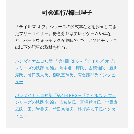
司会進行/櫛田理子
『テイルズ オブ』シリーズの公式本などを担当してき
たフリーライター。得意分野はテレビゲームや車な
ど。バードウォッチングが趣味の1つ。アソビモットで
は以下の記事の取材を担当。
バンダイナムコ知新 「第4回 RPG～『テイルズ オブ』
シリーズの軌跡 前編」 岡本進一郎氏、吉積信氏、豊田
淳氏、樋口義人氏、柳沢直幹氏、有働龍郎氏インタビ
ュー
バンダイナムコ知新「第4回 RPG～『テイルズ オブ』
シリーズの軌跡 後編」 吉積信氏、富澤祐介氏、池野泰
広氏、田川智美氏、竹田奈穂氏、根岸麻衣子氏インタ
ビュー