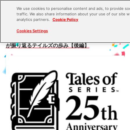
We use cookies to personalise content and ads, to provide soc
traffic. We also share information about your use of our site w
S
analytics partners.
Cookie Policy
k
2020.12.16
Cookies Settings
i
『テイルズ オブ』シリーズ25周年！ 歴代制作陣
p
が振り返るテイルズの歩み【後編】
t
o
c
o
n
t
e
n
t