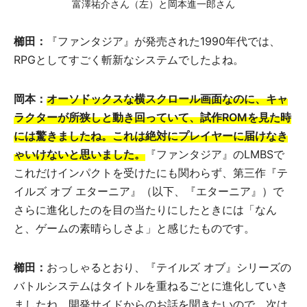
富澤祐介さん（左）と岡本進一郎さん
櫛田：
『ファンタジア』が発売された1990年代では、
RPGとしてすごく斬新なシステムでしたよね。
岡本：
オーソドックスな横スクロール画面なのに、キャ
ラクターが所狭しと動き回っていて、試作ROMを見た時
には驚きましたね。これは絶対にプレイヤーに届けなき
ゃいけないと思いました。
『ファンタジア』のLMBSで
これだけインパクトを受けたにも関わらず、第三作『テ
イルズ オブ エターニア』（以下、『エターニア』）で
さらに進化したのを目の当たりにしたときには「なん
と、ゲームの素晴らしさよ」と感じたものです。
櫛田：
おっしゃるとおり、『テイルズ オブ』シリーズの
バトルシステムはタイトルを重ねるごとに進化していき
ましたね。開発サイドからのお話を聞きたいので、次は