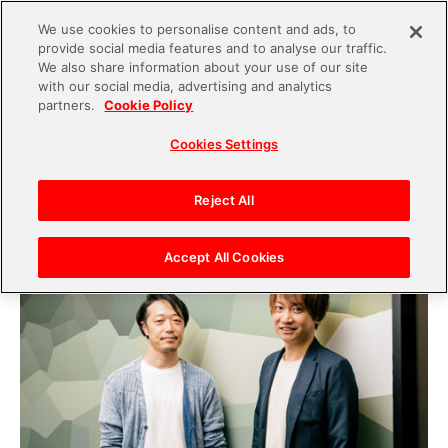
We use cookies to personalise content and ads, to
provide social media features and to analyse our traffic.
S
We also share information about your use of our site
with our social media, advertising and analytics
k
2021.03.31
partners.
Cookie Policy
i
ゲームアプリを支えるデータマーケティング。バ
Cookies Settings
p
ンダイナムコエンターテインメントの事例【後
t
編】
o
Reject All
c
o
Accept All Cookies
n
t
e
n
t