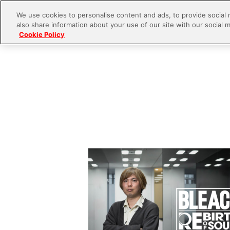
We use cookies to personalise content and ads, to provide social 
also share information about your use of our site with our social m
Cookie Policy
S
k
i
p
t
o
c
o
n
t
e