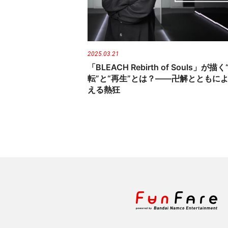
n
t
2025.03.21
「BLEACH Rebirth of Souls」が描く
転”と“再生”とは？――卍解とともに
える熱狂