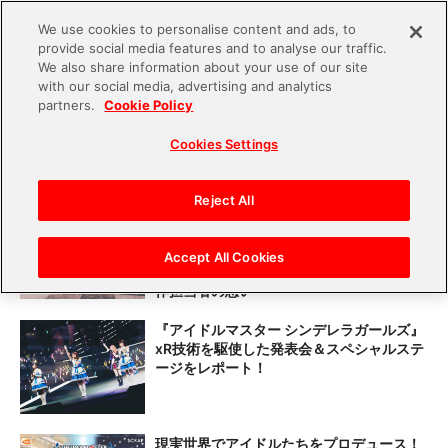
We use cookies to personalise content and ads, to
provide social media features and to analyse our traffic.
S
We also share information about your use of our site
with our social media, advertising and analytics
k
partners.
Cookie Policy
#アイドルマスター シンデレラガー
i
Cookies Settings
p
ルズ
t
o
Reject All
みんなで作り上げる『シンデレラガール
c
ズ』10年の歩みとこれから 「THE
IDOLM@STER CINDERELLA GIRLS NEXT
o
Accept All Cookies
LIVE発表会 SPECIAL STAGE」にかけた制
n
作担当者の想い
t
『アイドルマスター シンデレラガールズ』
e
xR技術を駆使した発表会＆スペシャルステ
n
ージをレポート！
t
現実世界でアイドルたちをプロデュース！