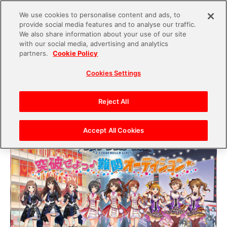
We use cookies to personalise content and ads, to
provide social media features and to analyse our traffic.
S
We also share information about your use of our site
with our social media, advertising and analytics
k
2019.01.10
partners.
Cookie Policy
i
現実世界でアイドルたちをプロデュース！「アイ
Cookies Settings
p
ドルマスター シンデレラガールズ 突破せよっ♪難
t
関オーディション☆」
o
Reject All
c
o
Accept All Cookies
n
t
e
n
t