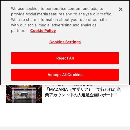
We use cookies to personalise content and ads, to
provide social media features and to analyse our traffic.
S
We also share information about your use of our site
with our social media, advertising and analytics
k
partners.
Cookie Policy
#中の人レポート
i
Cookies Settings
p
t
いよいよ開幕！東京ゲームショウ2019のバ
ンダイナムコエンターテインメントブース
o
Reject All
を満喫レポート！
c
o
Accept All Cookies
n
アニメとゲームに入る場所
「MAZARIA（マザリア）」で行われた企
t
業アカウント中の人遠足企画レポート！
e
n
t