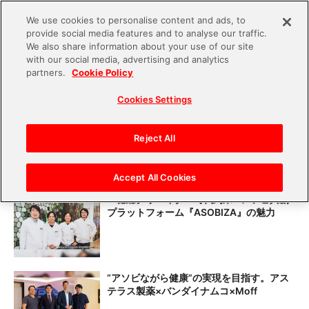
We use cookies to personalise content and ads, to
provide social media features and to analyse our traffic.
S
We also share information about your use of our site
with our social media, advertising and analytics
k
partners.
Cookie Policy
#新規事業
i
Cookies Settings
p
t
「B.LEAGUE」所属プロバスケットボール
チーム「島根スサノオマジック」経営権獲
o
Reject All
得をバンダイナムコエンターテインメント
c
が発表！
o
Accept All Cookies
n
一億総クリエイター時代到来!?アソビ共創
プラットフォーム『ASOBIZA』の魅力
t
e
n
t
“アソビながら健康”の実現を目指す。アス
テラス製薬×バンダイナムコ×Moff